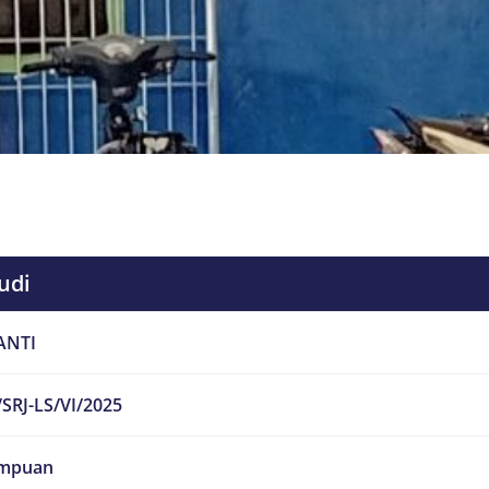
udi
ANTI
SRJ-LS/VI/2025
mpuan