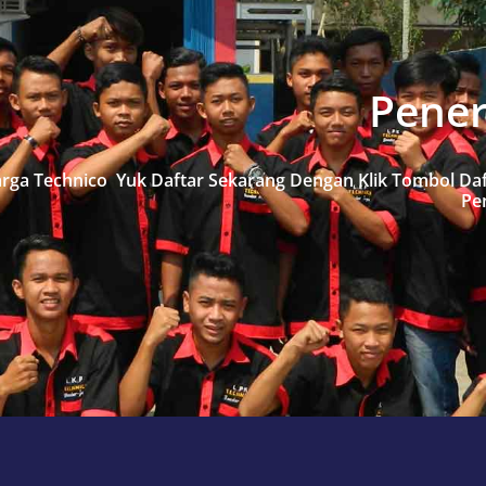
Pener
uarga Technico Yuk Daftar Sekarang Dengan Klik Tombol Da
Pe