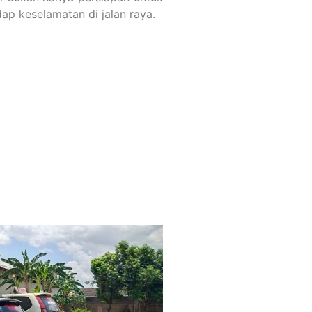
p keselamatan di jalan raya.