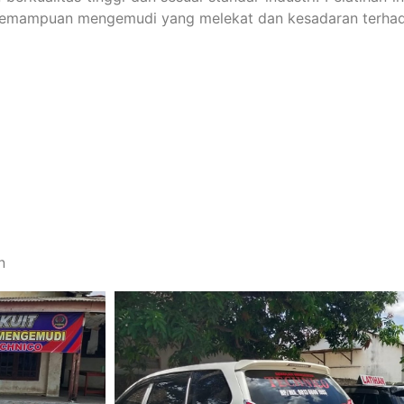
 kemampuan mengemudi yang melekat dan kesadaran terhada
n