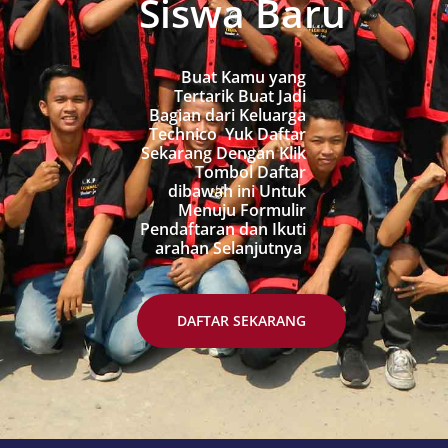
Siswa Baru
Buat Kamu yang
Tertarik Buat Jadi
Bagian dari Keluarga
Technico Yuk Daftar
Sekarang Dengan Klik
Tombol Daftar
dibawah ini Untuk
Menuju Formulir
Pendaftaran dan Ikuti
arahan Selanjutnya
DAFTAR SEKARANG