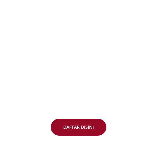
n Mahasiswa Baru
bawah ini untuk menuju formulir pendaftaran.
DAFTAR DISINI