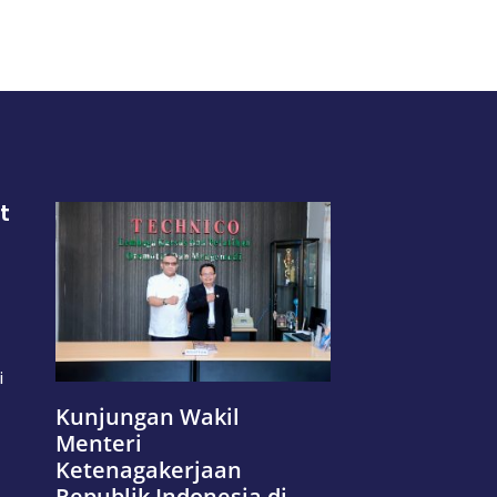
t
i
Kunjungan Wakil
Menteri
Ketenagakerjaan
Republik Indonesia di