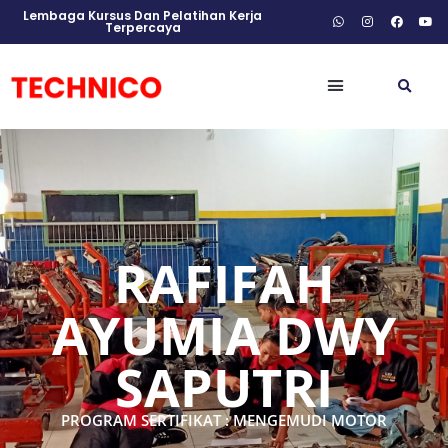
Lembaga Kursus Dan Pelatihan Kerja
Terpercaya
RAFIFAH
AYUMIA DWY
SAPUTRI
PROGRAM SERTIFIKAT : MENGEMUDI MOTOR