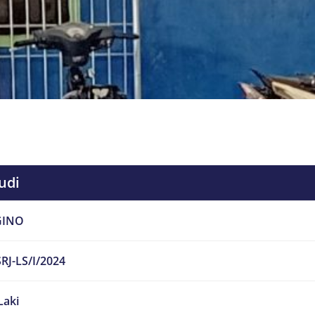
udi
GINO
RJ-LS/I/2024
Laki