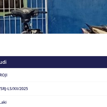
udi
ROJI
SRJ-LS/XII/2025
Laki