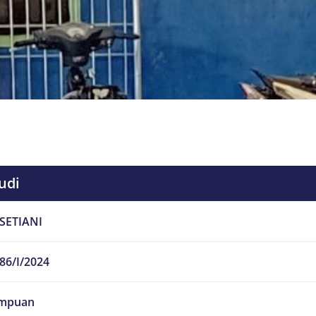
udi
 SETIANI
86/I/2024
mpuan