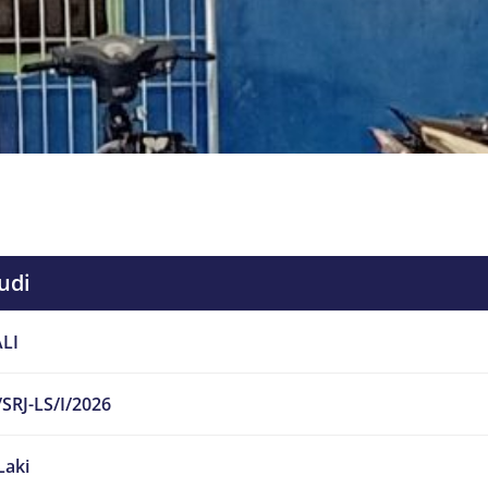
udi
LI
SRJ-LS/I/2026
Laki