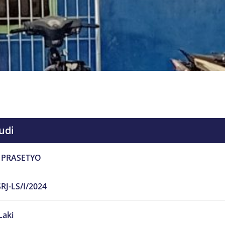
udi
 PRASETYO
RJ-LS/I/2024
Laki