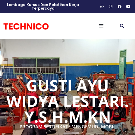
Lembaga Kursus Dan Pelatihan Kerja
Terpercaya
GUSTI AYU
WIDYA LESTARI.
Y.S.H.M.KN
PROGRAM SERTIFIKAT : MENGEMUDI MOBIL