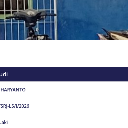
udi
 HARYANTO
SRJ-LS/I/2026
Laki