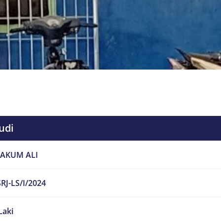
udi
AKUM ALI
RJ-LS/I/2024
Laki