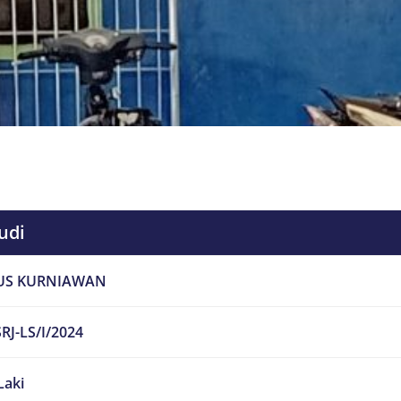
udi
US KURNIAWAN
RJ-LS/I/2024
Laki