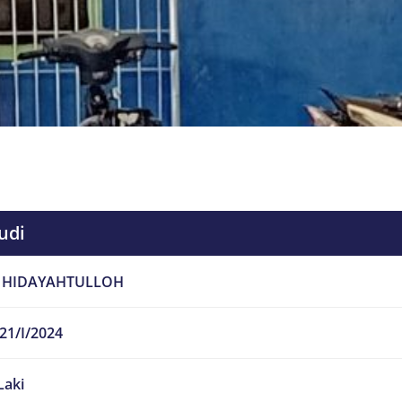
udi
 HIDAYAHTULLOH
21/I/2024
Laki