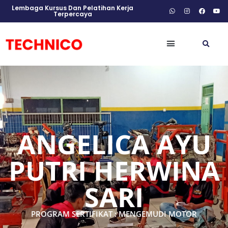
Lembaga Kursus Dan Pelatihan Kerja
Terpercaya
ANGELICA AYU
PUTRI HERWINA
SARI
PROGRAM SERTIFIKAT : MENGEMUDI MOTOR