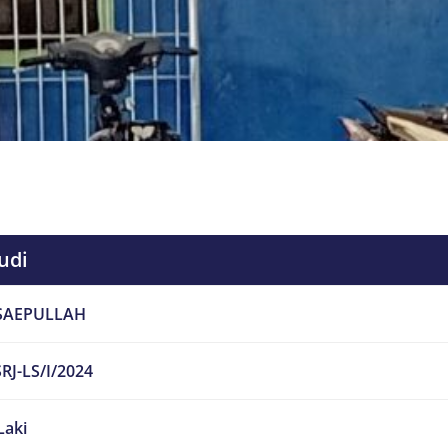
udi
SAEPULLAH
RJ-LS/I/2024
Laki