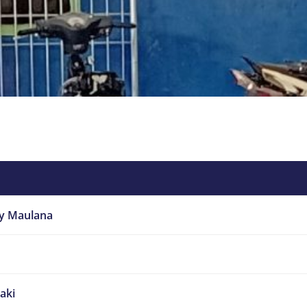
y Maulana
laki