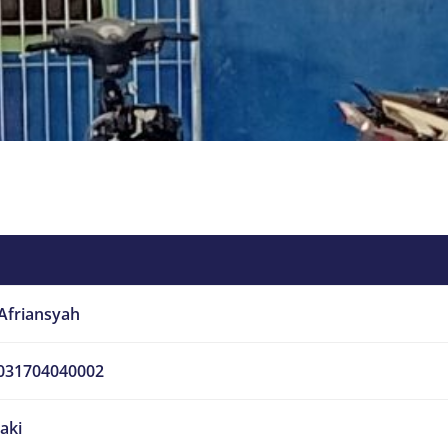
 Afriansyah
031704040002
laki