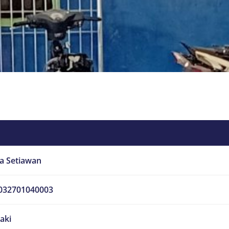
a Setiawan
032701040003
laki