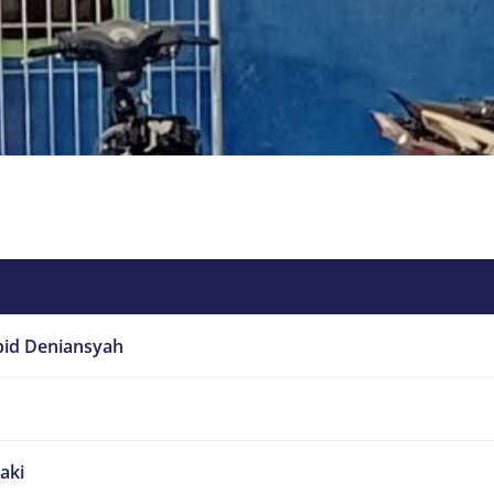
bid Deniansyah
laki