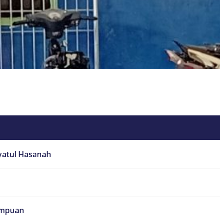
yatul Hasanah
mpuan