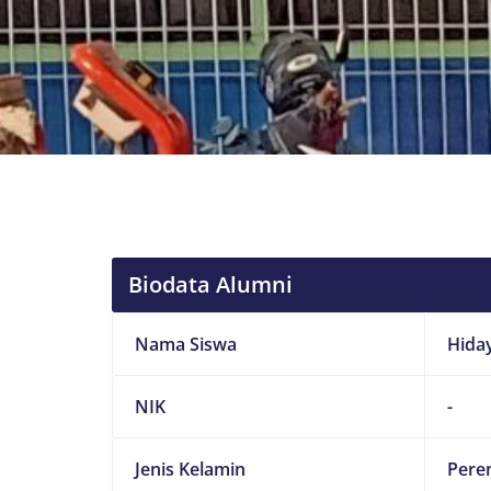
Biodata Alumni
Nama Siswa
Hida
NIK
-
Jenis Kelamin
Pere